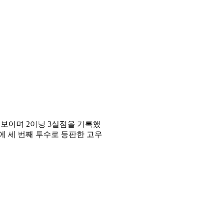
 보이며 2이닝 3실점을 기록했
에 세 번째 투수로 등판한 고우