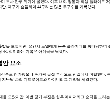
며 무사 만루 위기에 몰렸다. 이후 내야 땅볼과 희생 플라이로 2
만, 제구가 흔들리며 44구라는 많은 투구수를 기록했다.
출발을 보였지만, 요켄시 노엘에게 몸쪽 슬라이더를 통타당하며 솔
이닝 4실점이라는 기록은 아쉬움을 남겼다.
불안 요소
선수로 참가했으나 손가락 골절 부상으로 전열에서 이탈했다. 복
뒤 지난달 25일 디트로이트와 마이너리그 계약을 체결했다.
대를 모았지만, 이번 경기 부진은 향후 메이저리그 승격을 노리는