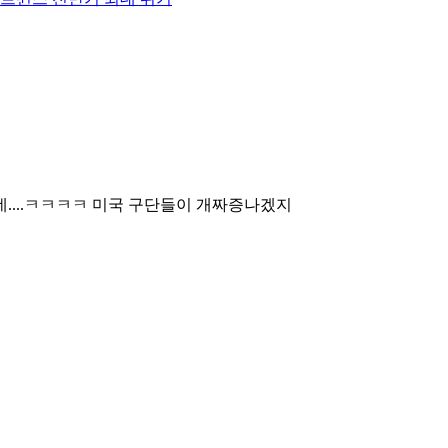
데....ㅋㅋㅋㅋ 미국 구단들이 개짜증나겠지