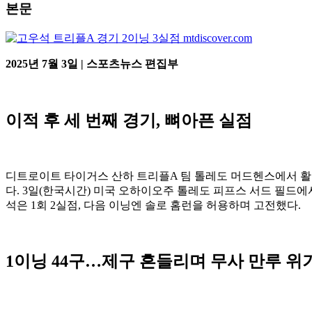
본문
2025년 7월 3일 | 스포츠뉴스 편집부
이적 후 세 번째 경기, 뼈아픈 실점
디트로이트 타이거스 산하 트리플A 팀 톨레도 머드헨스에서 활약 
다. 3일(한국시간) 미국 오하이오주 톨레도 피프스 서드 필드
석은 1회 2실점, 다음 이닝엔 솔로 홈런을 허용하며 고전했다.
1이닝 44구…제구 흔들리며 무사 만루 위