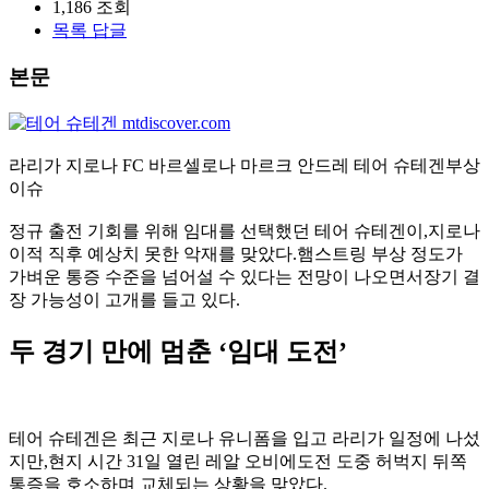
1,186
조회
목록
답글
본문
라리가
지로나 FC
바르셀로나
마르크 안드레 테어 슈테겐
부상
이슈
정규 출전 기회를 위해 임대를 선택했던 테어 슈테겐이,지로나
이적 직후 예상치 못한 악재를 맞았다.햄스트링 부상 정도가
가벼운 통증 수준을 넘어설 수 있다는 전망이 나오면서장기 결
장 가능성이 고개를 들고 있다.
두 경기 만에 멈춘 ‘임대 도전’
테어 슈테겐은 최근 지로나 유니폼을 입고 라리가 일정에 나섰
지만,현지 시간 31일 열린 레알 오비에도전 도중 허벅지 뒤쪽
통증을 호소하며 교체되는 상황을 맞았다.