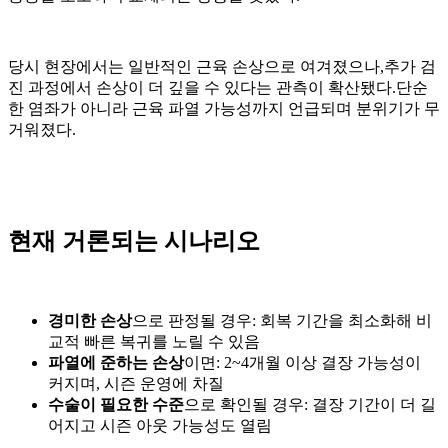
당시 현장에서는 일반적인 근육 손상으로 여겨졌으나,추가 검
진 과정에서 손상이 더 깊을 수 있다는 관측이 확산됐다.단순
한 염좌가 아니라 근육 파열 가능성까지 언급되며 분위기가 무
거워졌다.
현재 거론되는 시나리오
경미한 손상
으로 판정될 경우: 회복 기간을 최소화해 비
교적 빠른 복귀를 노릴 수 있음
파열에 준하는 손상
이면: 2~4개월 이상 결장 가능성이
커지며, 시즌 운영에 차질
수술이 필요한 수준
으로 확인될 경우: 결장 기간이 더 길
어지고 시즌 아웃 가능성도 열림