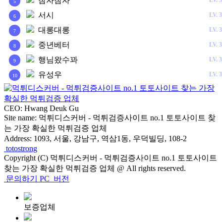
참자참자
5
서시
LV.
3
6
대롱대롱
LV.
3
7
중년베터
LV.
3
8
행님왔수꽈
LV.
3
9
유성우
LV.
3
10
CEO: Hwang Deuk Gu
Site name: 먹튀디스커버 - 먹튀검증사이트 no.1 토토사이트 찾
는 가장 확실한 먹튀검증 업체
Address: 1093, 서울, 강남구, 역삼1동, 우덕빌딩, 108-2
totostrong
Copyright (C) 먹튀디스커버 - 먹튀검증사이트 no.1 토토사이트
찾는 가장 확실한 먹튀검증 업체 @ All rights reserved.
문의하기
PC
버전
보증업체