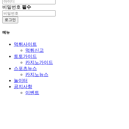
비밀번호
필수
로그인
메뉴
먹튀사이트
먹튀신고
토토가이드
카지노가이드
스포츠뉴스
카지노뉴스
놀이터
공지사항
이벤트