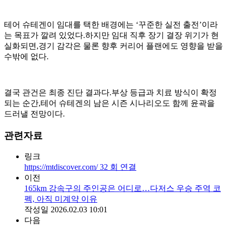
테어 슈테겐이 임대를 택한 배경에는 ‘꾸준한 실전 출전’이라
는 목표가 깔려 있었다.하지만 임대 직후 장기 결장 위기가 현
실화되면,경기 감각은 물론 향후 커리어 플랜에도 영향을 받을
수밖에 없다.
결국 관건은 최종 진단 결과다.부상 등급과 치료 방식이 확정
되는 순간,테어 슈테겐의 남은 시즌 시나리오도 함께 윤곽을
드러낼 전망이다.
관련자료
링크
https://mtdiscover.com/
32
회 연결
이전
165km 강속구의 주인공은 어디로…다저스 우승 주역 코
펙, 아직 미계약 이유
작성일
2026.02.03 10:01
다음