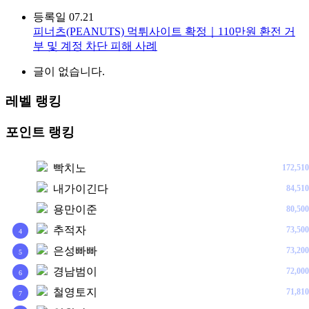
등록일
07.21
피너츠(PEANUTS) 먹튀사이트 확정｜110만원 환전 거
부 및 계정 차단 피해 사례
글이 없습니다.
레벨 랭킹
포인트 랭킹
빡치노
172,510
1
내가이긴다
84,510
2
용만이준
80,500
3
추적자
73,500
4
은성빠빠
73,200
5
경남범이
72,000
6
철영토지
71,810
7