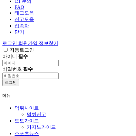
1:1 문의
FAQ
태그모음
신고모음
접속자
닫기
로그인
회원가입
정보찾기
자동로그인
아이디
필수
비밀번호
필수
로그인
메뉴
먹튀사이트
먹튀신고
토토가이드
카지노가이드
스포츠뉴스