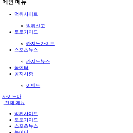
메인 메뉴
먹튀사이트
먹튀신고
토토가이드
카지노가이드
스포츠뉴스
카지노뉴스
놀이터
공지사항
이벤트
사이드바
전체
메뉴
먹튀사이트
토토가이드
스포츠뉴스
놀이터