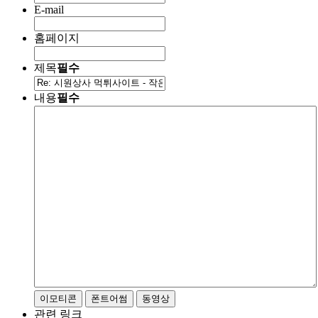
E-mail
홈페이지
제목
필수
내용
필수
이모티콘
폰트어썸
동영상
관련 링크