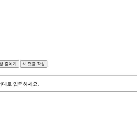
창 줄이기
새 댓글 작성
서대로 입력하세요.