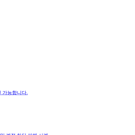
 가능합니다.