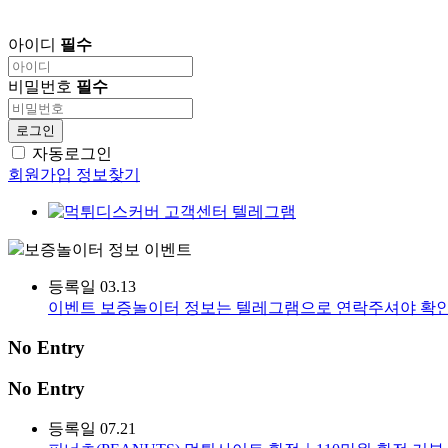
아이디
필수
비밀번호
필수
로그인
자동로그인
회원가입
정보찾기
보증놀이터 정보
이벤트
등록일
03.13
이벤트
보증놀이터 정보는 텔레그램으로 연락주셔야 확인
No Entry
No Entry
등록일
07.21