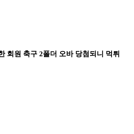
이용한 회원 축구 2폴더 오바 당첨되니 먹튀