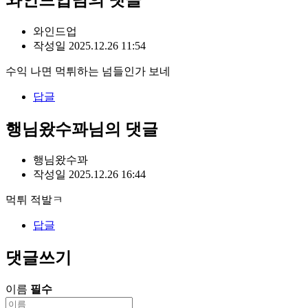
와인드업
작성일
2025.12.26 11:54
수익 나면 먹튀하는 넘들인가 보네
답글
행님왔수꽈님의 댓글
행님왔수꽈
작성일
2025.12.26 16:44
먹튀 적발ㅋ
답글
댓글쓰기
이름
필수