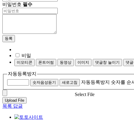
비밀번호
필수
등록
비밀
이모티콘
폰트어썸
동영상
이미지
댓글창 늘이기
댓글
자동등록방지
자동등록방지 숫자를 순
숫자음성듣기
새로고침
Select File
Upload File
목록
답글