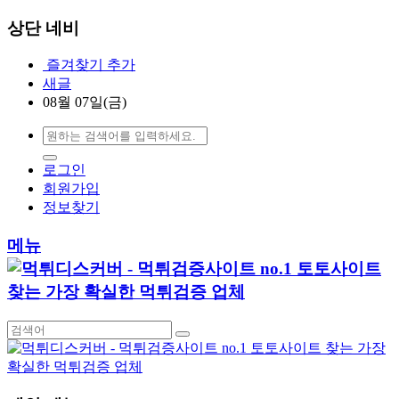
상단 네비
즐겨찾기 추가
새글
08월 07일(금)
로그인
회원가입
정보찾기
메뉴