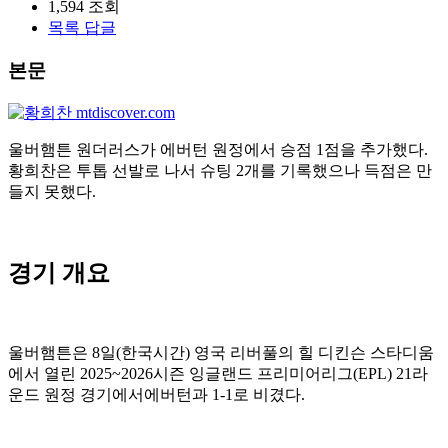
1,594
조회
목록
답글
본문
울버햄튼 원더러스가 에버턴 원정에서 승점 1점을 추가했다.
황희찬은 투톱 선발로 나서 슈팅 2개를 기록했으나 득점은 만
들지 못했다.
경기 개요
울버햄튼은 8일(한국시간) 영국 리버풀의 힐 디킨슨 스타디움
에서 열린 2025~2026시즌 잉글랜드 프리미어리그(EPL) 21라
운드 원정 경기에서에버턴과 1-1로 비겼다.