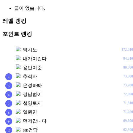
글이 없습니다.
레벨 랭킹
포인트 랭킹
빡치노
172,510
1
내가이긴다
84,510
2
용만이준
80,500
3
추적자
73,500
4
은성빠빠
73,200
5
경남범이
72,000
6
철영토지
71,810
7
일원만
71,200
8
먼저갑니다
69,600
9
sm건담
62,300
10