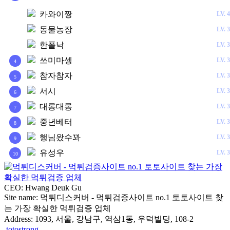
카와이짱
LV.
4
1
동물농장
LV.
3
2
한폴낙
LV.
3
3
쓰미마셍
LV.
3
4
참자참자
LV.
3
5
서시
LV.
3
6
대롱대롱
LV.
3
7
중년베터
LV.
3
8
행님왔수꽈
LV.
3
9
유성우
LV.
3
10
CEO: Hwang Deuk Gu
Site name: 먹튀디스커버 - 먹튀검증사이트 no.1 토토사이트 찾
는 가장 확실한 먹튀검증 업체
Address: 1093, 서울, 강남구, 역삼1동, 우덕빌딩, 108-2
totostrong