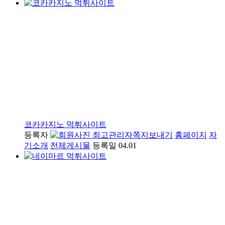
코카카지노 먹튀사이트
등록자
최고관리자
쪽지보내기
홈페이지
자
기소개
전체게시물
등록일
04.01