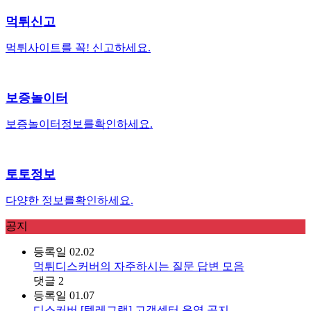
먹튀신고
먹튀사이트를 꼭! 신고하세요.
보증놀이터
보증놀이터정보를확인하세요.
토토정보
다양한 정보를확인하세요.
공지
등록일
02.02
먹튀디스커버의 자주하시는 질문 답변 모음
댓글
2
등록일
01.07
디스커버 [텔레그램] 고객센터 운영 공지