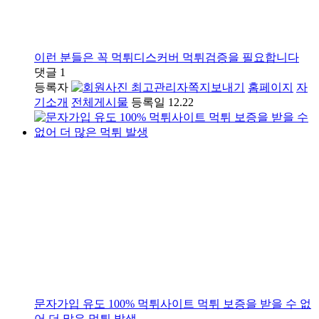
이런 분들은 꼭 먹튀디스커버 먹튀검증을 필요합니다
댓글
1
등록자
최고관리자
쪽지보내기
홈페이지
자
기소개
전체게시물
등록일
12.22
문자가입 유도 100% 먹튀사이트 먹튀 보증을 받을 수 없
어 더 많은 먹튀 발생