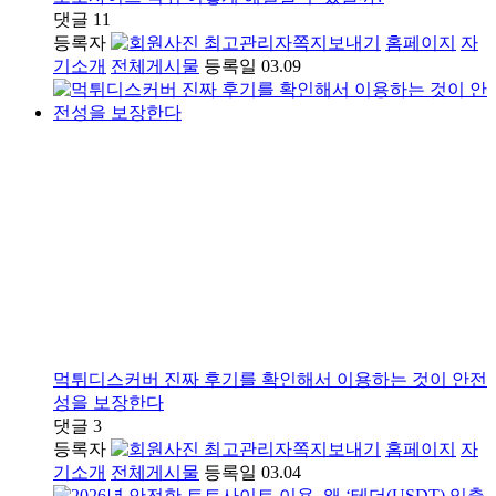
댓글
11
등록자
최고관리자
쪽지보내기
홈페이지
자
기소개
전체게시물
등록일
03.09
먹튀디스커버 진짜 후기를 확인해서 이용하는 것이 안전
성을 보장한다
댓글
3
등록자
최고관리자
쪽지보내기
홈페이지
자
기소개
전체게시물
등록일
03.04