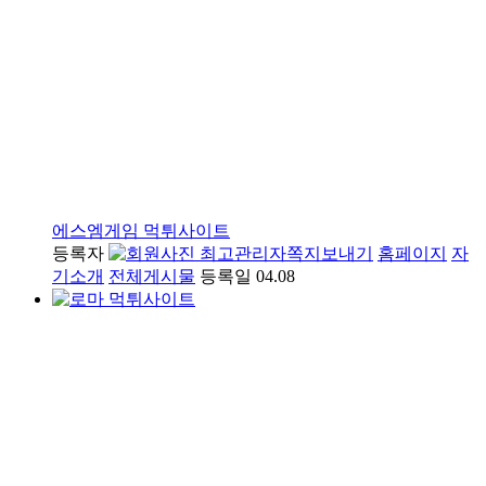
에스엠게임 먹튀사이트
등록자
최고관리자
쪽지보내기
홈페이지
자
기소개
전체게시물
등록일
04.08