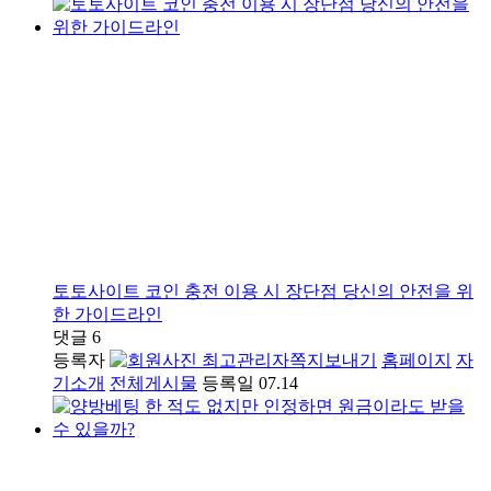
토토사이트 코인 충전 이용 시 장단점 당신의 안전을 위
한 가이드라인
댓글
6
등록자
최고관리자
쪽지보내기
홈페이지
자
기소개
전체게시물
등록일
07.14