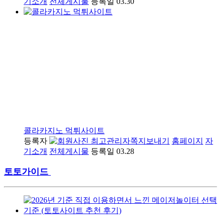
기소개
전체게시물
등록일
03.30
콜라카지노 먹튀사이트
등록자
최고관리자
쪽지보내기
홈페이지
자
기소개
전체게시물
등록일
03.28
토토가이드