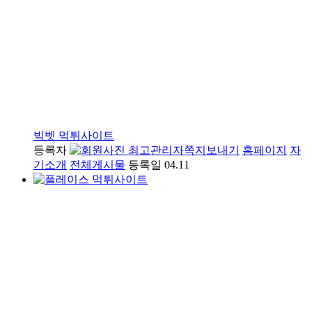
빅벳 먹튀사이트
등록자
최고관리자
쪽지보내기
홈페이지
자
기소개
전체게시물
등록일
04.11