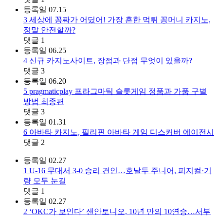
등록일
07.15
3
세상에 꽁짜가 어딨어! 가장 흔한 먹튀 꽁머니 카지노,
정말 안전할까?
댓글
1
등록일
06.25
4
신규 카지노사이트, 장점과 단점 무엇이 있을까?
댓글
3
등록일
06.20
5
pragmaticplay 프라그마틱 슬롯게임 정품과 가품 구별
방법 최종편
댓글
3
등록일
01.31
6
아바타 카지노, 필리핀 아바타 게임 디스커버 에이전시
댓글
2
등록일
02.27
1
U-16 무대서 3-0 승리 견인…호날두 주니어, 피지컬·기
량 모두 눈길
댓글
1
등록일
02.27
2
‘OKC가 보인다’ 샌안토니오, 10년 만의 10연승…서부