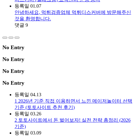
등록일
01.07
안녕하세요, 먹튀검증업체 먹튀디스커버에 방문해주신
것을 환영합니다.
댓글
9
No Entry
No Entry
No Entry
No Entry
등록일
04.13
1
2026년 기준 직접 이용하면서 느낀 메이저놀이터 선택
기준 (토토사이트 추천 후기)
등록일
03.26
2
토토사이트에서 돈 벌어보자! 실전 전략 총정리 (2026
기준)
등록일
03.09