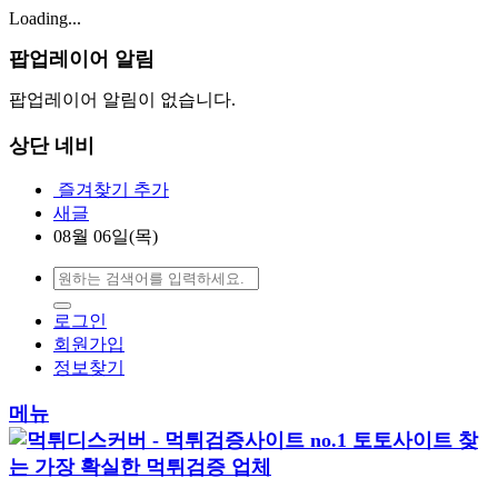
Loading...
팝업레이어 알림
팝업레이어 알림이 없습니다.
상단 네비
즐겨찾기 추가
새글
08월 06일(목)
로그인
회원가입
정보찾기
메뉴