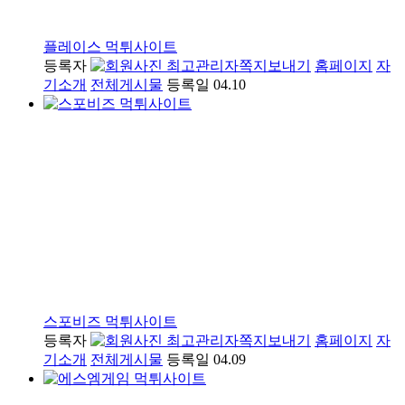
플레이스 먹튀사이트
등록자
최고관리자
쪽지보내기
홈페이지
자
기소개
전체게시물
등록일
04.10
스포비즈 먹튀사이트
등록자
최고관리자
쪽지보내기
홈페이지
자
기소개
전체게시물
등록일
04.09