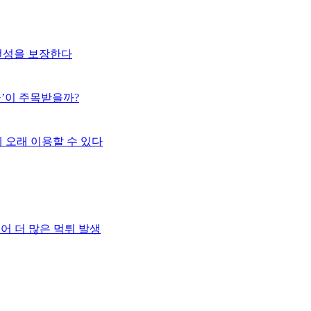
전성을 보장한다
금’이 주목받을까?
 오래 이용할 수 있다
어 더 많은 먹튀 발생