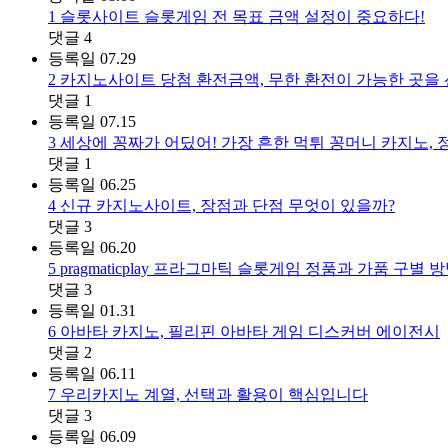
1
슬롯사이트 슬롯게임 전 목표 금액 설정이 중요하다!
댓글
4
등록일
07.29
2
카지노사이트 당첨 환전금액, 무한 환전이 가능한 곳을
댓글
1
등록일
07.15
3
세상에 꽁짜가 어딨어! 가장 흔한 먹튀 꽁머니 카지노, 
댓글
1
등록일
06.25
4
신규 카지노사이트, 장점과 단점 무엇이 있을까?
댓글
3
등록일
06.20
5
pragmaticplay 프라그마틱 슬롯게임 정품과 가품 구별 
댓글
3
등록일
01.31
6
아바타 카지노, 필리핀 아바타 게임 디스커버 에이전시
댓글
2
등록일
06.11
7
우리카지노 계열, 선택과 활용이 핵심입니다
댓글
3
등록일
06.09