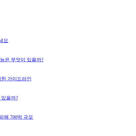
마세요
기능은 무엇이 있을까?
위한 가이드라인
 있을까?
피해 700억 규모