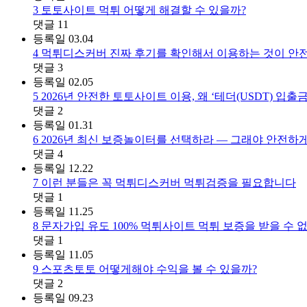
3
토토사이트 먹튀 어떻게 해결할 수 있을까?
댓글
11
등록일
03.04
4
먹튀디스커버 진짜 후기를 확인해서 이용하는 것이 안
댓글
3
등록일
02.05
5
2026년 안전한 토토사이트 이용, 왜 ‘테더(USDT) 입출
댓글
2
등록일
01.31
6
2026년 최신 보증놀이터를 선택하라 — 그래야 안전하게
댓글
4
등록일
12.22
7
이런 분들은 꼭 먹튀디스커버 먹튀검증을 필요합니다
댓글
1
등록일
11.25
8
문자가입 유도 100% 먹튀사이트 먹튀 보증을 받을 수 없
댓글
1
등록일
11.05
9
스포츠토토 어떻게해야 수익을 볼 수 있을까?
댓글
2
등록일
09.23