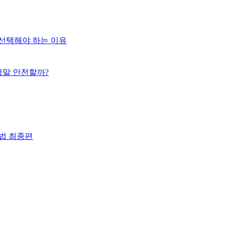
 선택해야 하는 이유
정말 안전할까?
방법 최종편