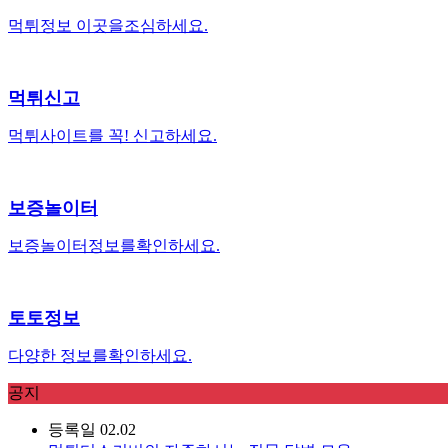
먹튀정보 이곳을조심하세요.
먹튀신고
먹튀사이트를 꼭! 신고하세요.
보증놀이터
보증놀이터정보를확인하세요.
토토정보
다양한 정보를확인하세요.
공지
등록일
02.02