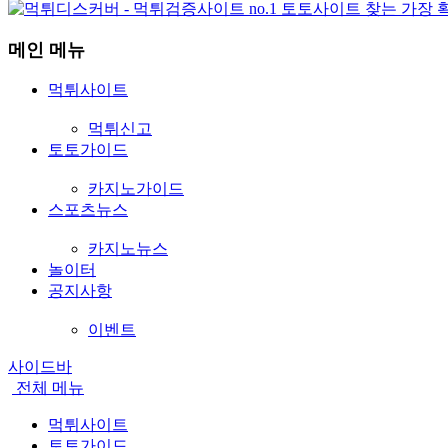
메인 메뉴
먹튀사이트
먹튀신고
토토가이드
카지노가이드
스포츠뉴스
카지노뉴스
놀이터
공지사항
이벤트
사이드바
전체
메뉴
먹튀사이트
토토가이드