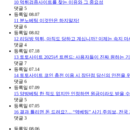
10
먹튀검증사이트를 찾는 이유와 그 중요성
댓글
5
등록일
08.07
11
분노베팅 이것만은 하지말자!
댓글
6
등록일
08.02
12
리딩방 먹튀, 아직도 당하고 계십니까? 이제는 속지 
댓글
4
등록일
07.18
13
토토사이트 2025년 트렌드: 사용자들이 진짜 원하는 
댓글
7
등록일
07.14
14
토토사이트 코인 충전 이용 시 장단점 당신의 안전을 
댓글
6
등록일
07.09
15
양방베팅 한 적도 없지만 인정하면 원금이라도 받을 수
댓글
5
등록일
07.05
16
결과 틀리면 돈 드려요?… “역베팅” 사기 주의보, 전국 
댓글
3
등록일
08.06