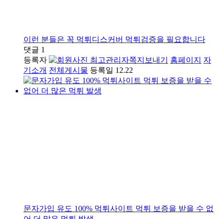
이런 분들은 꼭 먹튀디스커버 먹튀검증을 필요합니다
댓글
1
등록자
최고관리자
쪽지보내기
홈페이지
자
기소개
전체게시물
등록일
12.22
문자가입 유도 100% 먹튀사이트 먹튀 보증을 받을 수 없
어 더 많은 먹튀 발생