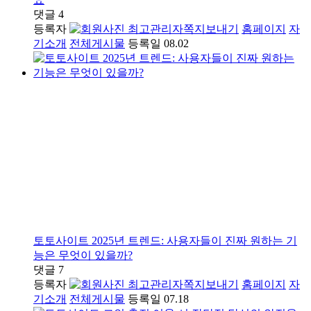
댓글
4
등록자
최고관리자
쪽지보내기
홈페이지
자
기소개
전체게시물
등록일
08.02
토토사이트 2025년 트렌드: 사용자들이 진짜 원하는 기
능은 무엇이 있을까?
댓글
7
등록자
최고관리자
쪽지보내기
홈페이지
자
기소개
전체게시물
등록일
07.18