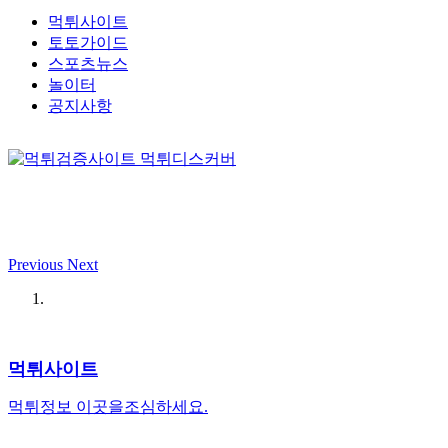
먹튀사이트
토토가이드
스포츠뉴스
놀이터
공지사항
Previous
Next
먹튀사이트
먹튀정보 이곳을조심하세요.