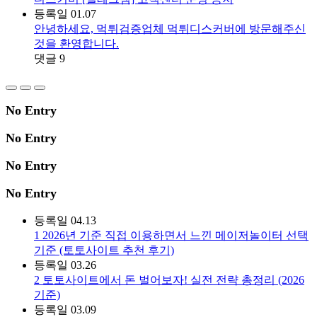
등록일
01.07
안녕하세요, 먹튀검증업체 먹튀디스커버에 방문해주신
것을 환영합니다.
댓글
9
No Entry
No Entry
No Entry
No Entry
등록일
04.13
1
2026년 기준 직접 이용하면서 느낀 메이저놀이터 선택
기준 (토토사이트 추천 후기)
등록일
03.26
2
토토사이트에서 돈 벌어보자! 실전 전략 총정리 (2026
기준)
등록일
03.09