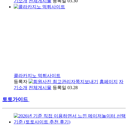
기소개
전체게시물
등록일
03.30
콜라카지노 먹튀사이트
등록자
최고관리자
쪽지보내기
홈페이지
자
기소개
전체게시물
등록일
03.28
토토가이드