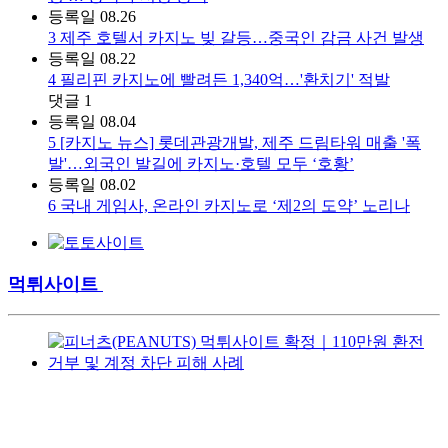
등록일
08.26
3
제주 호텔서 카지노 빚 갈등…중국인 감금 사건 발생
등록일
08.22
4
필리핀 카지노에 빨려든 1,340억…'환치기' 적발
댓글
1
등록일
08.04
5
[카지노 뉴스] 롯데관광개발, 제주 드림타워 매출 '폭
발'…외국인 발길에 카지노·호텔 모두 ‘호황’
등록일
08.02
6
국내 게임사, 온라인 카지노로 ‘제2의 도약’ 노리나
먹튀사이트