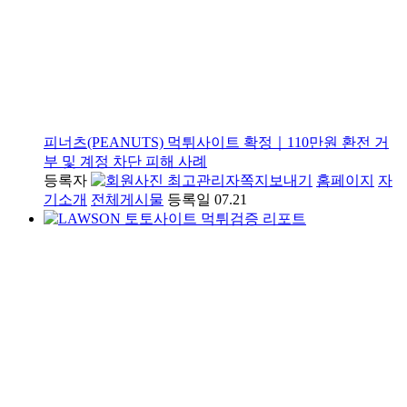
피너츠(PEANUTS) 먹튀사이트 확정｜110만원 환전 거
부 및 계정 차단 피해 사례
등록자
최고관리자
쪽지보내기
홈페이지
자
기소개
전체게시물
등록일
07.21