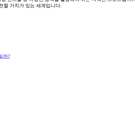
전할 가치가 있는 세계입니다.
일까?