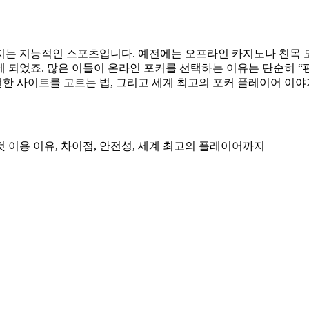
지는 지능적인 스포츠입니다. 예전에는 오프라인 카지노나 친목 
 되었죠. 많은 이들이 온라인 포커를 선택하는 이유는 단순히 “
안전한 사이트를 고르는 법, 그리고 세계 최고의 포커 플레이어 