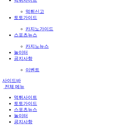
먹튀사이트
먹튀신고
토토가이드
카지노가이드
스포츠뉴스
카지노뉴스
놀이터
공지사항
이벤트
사이드바
전체
메뉴
먹튀사이트
토토가이드
스포츠뉴스
놀이터
공지사항