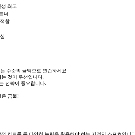
전성 최고
파트너
 적합
중심
있는 수준의 금액으로 연습하세요.
는 것이 우선입니다.
는 전략이 중요합니다.
.
은 금물!
 감정 컨트롤 등 다양한 능력을 활용해야 하는 지적인 스포츠입니