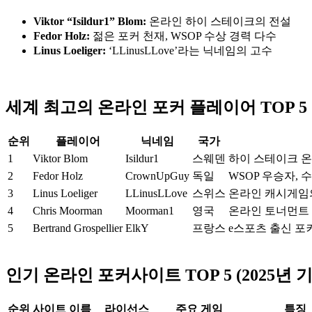
Viktor “Isildur1” Blom:
온라인 하이 스테이크의 전설
Fedor Holz:
젊은 포커 천재, WSOP 수상 경력 다수
Linus Loeliger:
‘LLinusLLove’라는 닉네임의 고수
세계 최고의 온라인 포커 플레이어 TOP 5
순위
플레이어
닉네임
국가
1
Viktor Blom
Isildur1
스웨덴
하이 스테이크 온
2
Fedor Holz
CrownUpGuy
독일
WSOP 우승자,
3
Linus Loeliger
LLinusLLove
스위스
온라인 캐시게임
4
Chris Moorman
Moorman1
영국
온라인 토너먼트 
5
Bertrand Grospellier
ElkY
프랑스
e스포츠 출신 포
인기 온라인 포커사이트 TOP 5 (2025년 
순위
사이트 이름
라이선스
주요 게임
특징