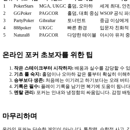
1
PokerStars
MGA, UKGC
홀덤, 오마하
세계 최대, 안
2
GGPoker
PAGCOR
홀덤, 대회 중심
WSOP 공식 
3
PartyPoker
Gibraltar
토너먼트
중급 이상에게
4
888poker
UKGC
빠른 환경
입문자 친화적
5
Natural8
PAGCOR
다양한 테이블
아시아 유저 
온라인 포커 초보자를 위한 팁
작은 스테이크부터 시작하자:
배움과 실수를 감당할 수 
기초 룰 숙지:
홀덤이나 오마하 같은 룰부터 확실히 이해하
승부보다 생존:
처음에는 이기려고 하기보다는 오래 버티
기록은 필수:
플레이 기록을 남기면 복기에 도움이 됩니다
멘탈 관리:
포커는 인내와 냉정함의 싸움입니다. 감정 배팅
마무리하며
온라인 포커는 단순한 게임이 아닙니다. 통찰력, 수학적 사고,