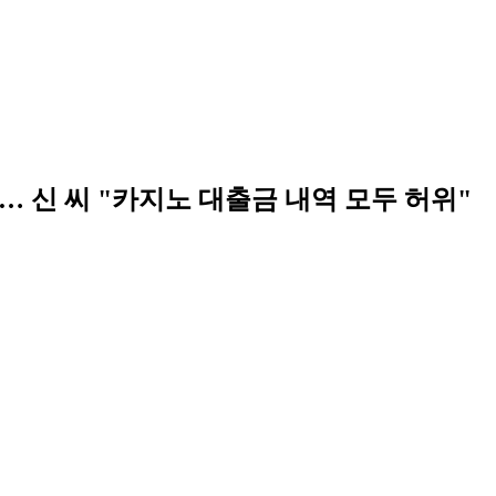
?… 신 씨 "카지노 대출금 내역 모두 허위"