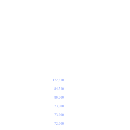
172,510
84,510
80,500
73,500
73,200
72,000