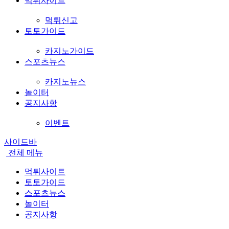
먹튀사이트
먹튀신고
토토가이드
카지노가이드
스포츠뉴스
카지노뉴스
놀이터
공지사항
이벤트
사이드바
전체
메뉴
먹튀사이트
토토가이드
스포츠뉴스
놀이터
공지사항