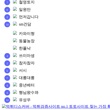
철영토지
7
일원만
8
먼저갑니다
9
sm건담
10
카와이짱
1
동물농장
2
한폴낙
3
쓰미마셍
4
참자참자
5
서시
6
대롱대롱
7
중년베터
8
행님왔수꽈
9
유성우
10