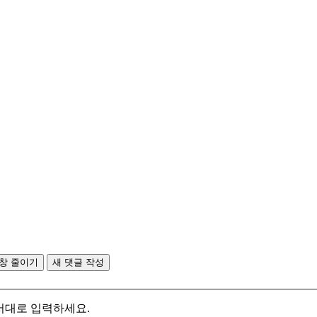
창 줄이기
새 댓글 작성
서대로 입력하세요.