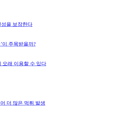
전성을 보장한다
금’이 주목받을까?
 오래 이용할 수 있다
어 더 많은 먹튀 발생