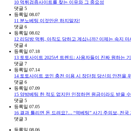
10
먹튀검증사이트를 찾는 이유와 그 중요성
댓글
5
등록일
08.07
11
분노베팅 이것만은 하지말자!
댓글
6
등록일
08.02
12
리딩방 먹튀, 아직도 당하고 계십니까? 이제는 속지 
댓글
4
등록일
07.18
13
토토사이트 2025년 트렌드: 사용자들이 진짜 원하는 
댓글
7
등록일
07.14
14
토토사이트 코인 충전 이용 시 장단점 당신의 안전을 
댓글
6
등록일
07.09
15
양방베팅 한 적도 없지만 인정하면 원금이라도 받을 수
댓글
5
등록일
07.05
16
결과 틀리면 돈 드려요?… “역베팅” 사기 주의보, 전국 
댓글
3
등록일
08.06