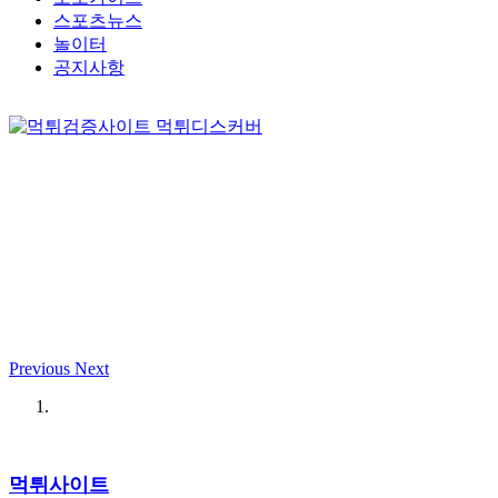
스포츠뉴스
놀이터
공지사항
Previous
Next
먹튀사이트