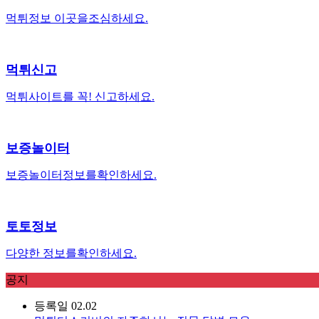
먹튀정보 이곳을조심하세요.
먹튀신고
먹튀사이트를 꼭! 신고하세요.
보증놀이터
보증놀이터정보를확인하세요.
토토정보
다양한 정보를확인하세요.
공지
등록일
02.02