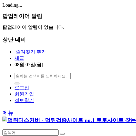
Loading...
팝업레이어 알림
팝업레이어 알림이 없습니다.
상단 네비
즐겨찾기 추가
새글
08월 07일(금)
로그인
회원가입
정보찾기
메뉴